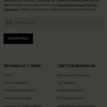
ekskluzywnych promocji i aktualności od Cupshe za pośrednictwem poczty
elektronicznej. Akceptujesz również nasze
Warunki Użytkowania
i
Politykę
Prywatności
. Możesz zrezygnować z subskrypcji w dowolnym momencie.
SUBSKRYBUJ
INFORMACJE O FIRMIE
CENTRUM SERWISOWE
O NAS
Informacje o Wysyłce
Opinie Klientów
Jak Śledzić
Polityka Prywatności
Polityka Zwrotów
Warunki & Zasady
Rozpocznij Zwrot
Łańcuch Dostaw Cupshe
Informacje o Rozmiarach