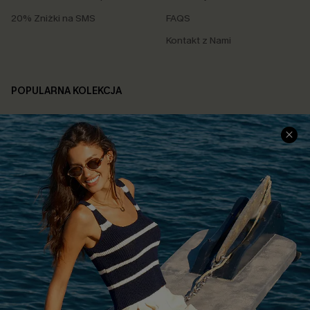
20% Zniżki na SMS
FAQS
Kontakt z Nami
POPULARNA KOLEKCJA
Sale
Nowości
Modne Sukienki
Niezbędnik na Wakacje
Miękka Dzianina
Kontroli Brzucha
Wysokim Stanem