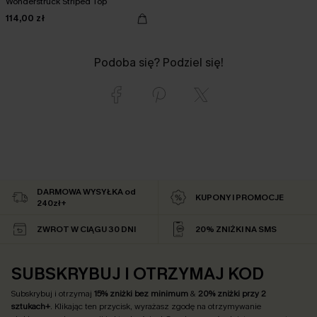
Wonderstruck Striped Top
114,00 zł
Podoba się? Podziel się!
DARMOWA WYSYŁKA od
KUPONY I PROMOCJE
240zł+
ZWROT W CIĄGU 30 DNI
20% ZNIŻKI NA SMS
SUBSKRYBUJ I OTRZYMAJ KOD
Subskrybuj i otrzymaj
15% zniżki bez minimum
&
20% zniżki przy 2
sztukach+
. Klikając ten przycisk, wyrażasz zgodę na otrzymywanie