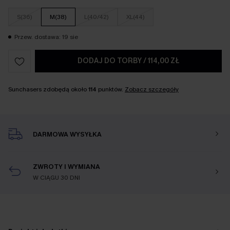
S(36)
M(38)
L(40/42)
XL(44)
Przew. dostawa: 19 sie
DODAJ DO TORBY
/
114,00 ZŁ
Sunchasers zdobędą około
114
punktów.
Zobacz szczegóły
DARMOWA WYSYŁKA
ZWROTY I WYMIANA
W CIĄGU 30 DNI