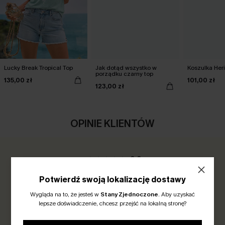
Lucky Break Tropical Top
Jak dotąd wszystko w
Koszulka Her
porządku czarny top
135,00 zł
101,00 zł
123,00 zł
OPINIE KLIENTÓW
0.0
Potwierdź swoją lokalizację dostawy
Bądź Pierwszy/a, Który/a Napisze Recenzję
Wygląda na to, że jesteś w
Stany Zjednoczone
.
Aby uzyskać
Zdobądź 30+ punktów za każdą pozostawioną recenzję!
lepsze doświadczenie, chcesz przejść na lokalną stronę?
NAPISZ OPINIĘ