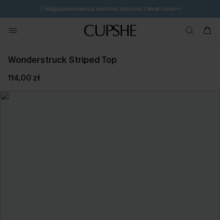
🩱
Najpopularniejsza kontrola brzucha | Must have>>
🔥OSTATNIA SZANSA | Do 50% rabatu>>
💌Zapisz się i zyskaj do 20% rabatu>>
Wonderstruck Striped Top
114,00 zł